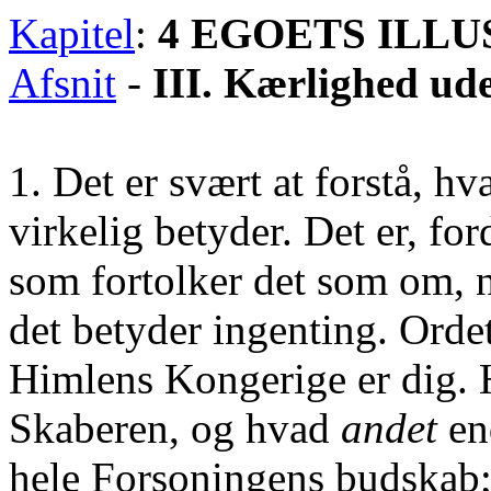
Kapitel
:
4 EGOETS ILLU
Afsnit
-
III. Kærlighed ud
1. Det er svært at forstå, 
virkelig betyder. Det er, for
som fortolker det som om, 
det betyder ingenting. Orde
Himlens Kongerige er dig.
Skaberen, og hvad
andet
en
hele Forsoningens budskab; 