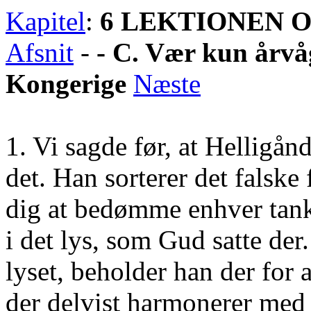
Kapitel
:
6 LEKTIONEN 
Afsnit
-
- C. Vær kun årvå
Kongerige
Næste
1. Vi sagde før, at Hellig
det. Han sorterer det falske 
dig at bedømme enhver tank
i det lys, som Gud satte de
lyset, beholder han der for 
der delvist harmonerer med 