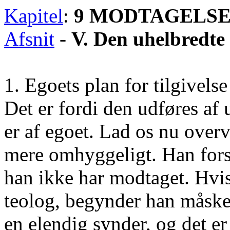
Kapitel
:
9 MODTAGELSE
Afsnit
-
V. Den uhelbredte
1. Egoets plan for tilgivels
Det er fordi den udføres af 
er af egoet. Lad os nu over
mere omhyggeligt. Han forsø
han ikke har modtaget. Hvis 
teolog, begynder han måske
en elendig synder, og det e