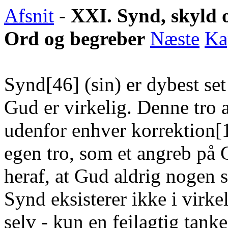
Afsnit
-
XXI. Synd, skyld 
Ord og begreber
Næste
Ka
Synd[46] (sin) er dybest set 
Gud er virkelig. Denne tro 
udenfor enhver korrektion[1
egen tro, som et angreb på 
heraf, at Gud aldrig nogen s
Synd eksisterer ikke i virk
selv - kun en fejlagtig tanke