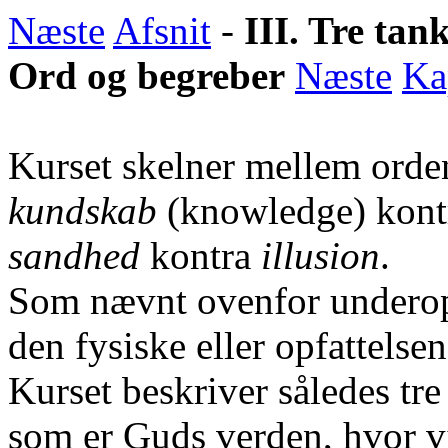
Næste
Afsnit
-
III. Tre tan
Ord og begreber
Næste
Ka
Kurset skelner mellem ord
kundskab
(knowledge) kon
sandhed
kontra
illusion
.
Som nævnt ovenfor underop
den fysiske eller opfattelse
Kurset beskriver således tr
som er Guds verden, hvor v